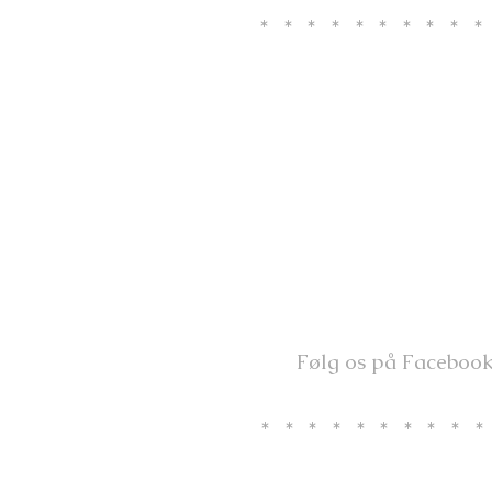
*********
Følg os på Faceboo
*********