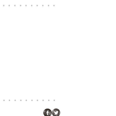
***********
***********